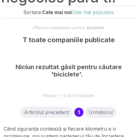
Sortare:
Cele mai noi
Cele mai populare
Afișarea rezultatelor pentru:
biciclete
T toate companiile publicate
Niciun rezultat găsit pentru căutare
'biciclete'.
Afișare 1 - 0 din 0 rezultate
(current)
Articolul precedent
1
Următorul
Când siguranța contează și fiecare kilometru e o
promisiune, noi suntem partenerul tău de încredere.