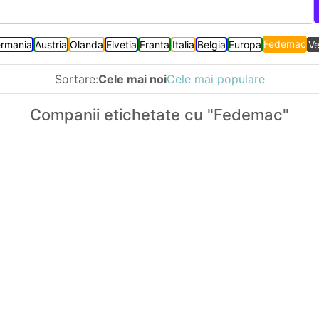
Fedemac
rmania
Austria
Olanda
Elvetia
Franta
Italia
Belgia
Europa
Ve
Sortare:
Cele mai noi
Cele mai populare
Companii etichetate cu "Fedemac"