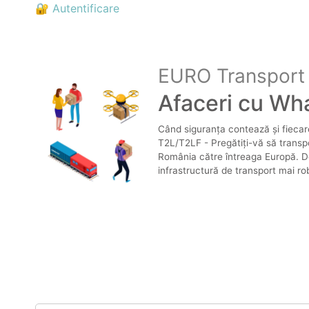
🔐 Autentificare
EURO Transport
Afaceri cu Wh
Când siguranța contează și fiecare
T2L/T2LF - Pregătiți-vă să transpo
România către întreaga Europă. De
infrastructură de transport mai r