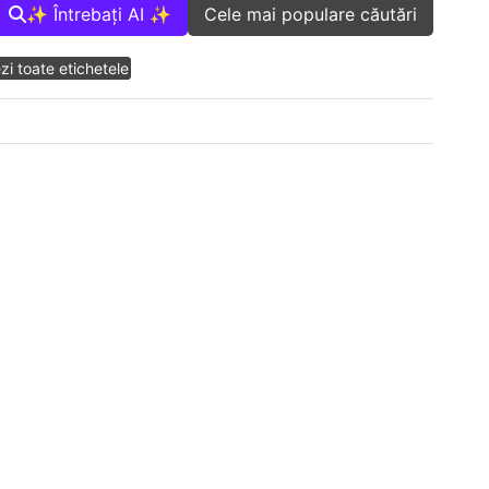
✨ Întrebați AI ✨
Cele mai populare căutări
zi toate etichetele