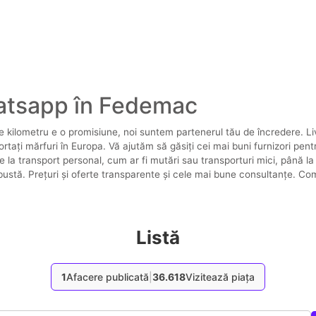
atsapp în Fedemac
 kilometru e o promisiune, noi suntem partenerul tău de încredere. Li
rtați mărfuri în Europa. Vă ajutăm să găsiți cei mai buni furnizori pen
 la transport personal, cum ar fi mutări sau transporturi mici, până l
obustă. Prețuri și oferte transparente și cele mai bune consultanțe.
Listă
1
Afacere publicată
|
36.618
Vizitează piața