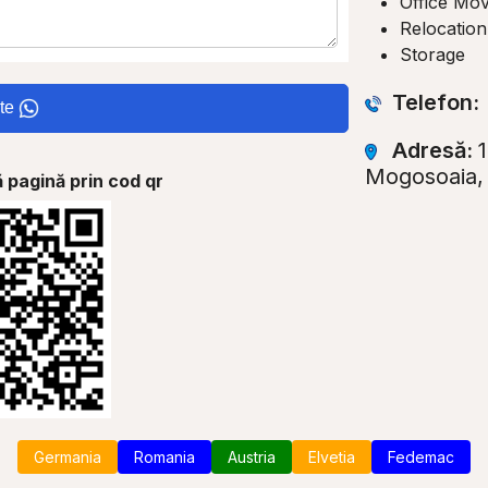
Office Mov
Relocation
Storage
Telefon:
te
Adresă:
Mogosoaia, 
 pagină prin cod qr
Germania
Romania
Austria
Elvetia
Fedemac