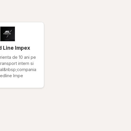
 Line Impex
ienta de 10 ani pe
transport intern si
onal&nbsp;compania
edline Impe