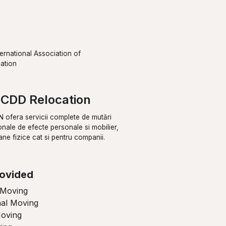
ternational Association of
ation
CDD Relocation
fera servicii complete de mutări
ionale de efecte personale si mobilier,
ane fizice cat si pentru companii.
rovided
 Moving
nal Moving
Moving