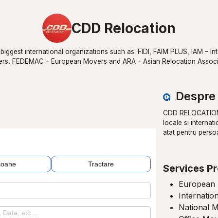
CDD Relocation
e biggest international organizations such as: FIDI, FAIM PLUS, IAM – In
rs, FEDEMAC – European Movers and ARA – Asian Relocation Associ
Despre 
CDD RELOCATION o
locale si internat
atat pentru perso
soane
Tractare
Services P
European
Internatio
National 