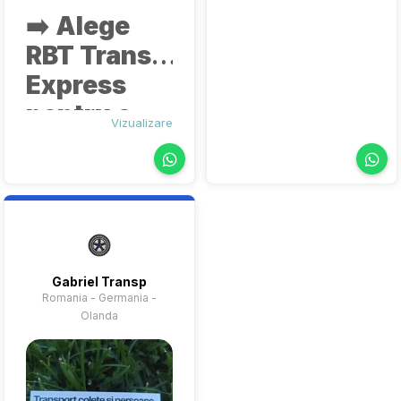
scurt de
➡️
Alege
așteptare.
RBT Trans
Express
pentru o
Vizualizare
călătorie
sigură,
rapidă și
comodă!
🚐
Gabriel Transp
Romania - Germania -
Olanda