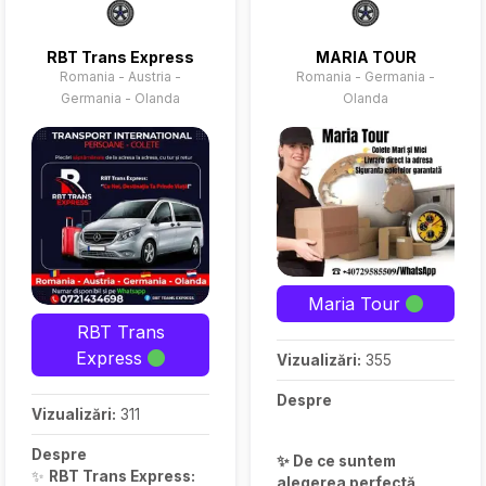
RBT Trans Express
MARIA TOUR
Romania - Austria -
Romania - Germania -
Germania - Olanda
Olanda
Maria Tour
RBT Trans
Express
Vizualizări:
355
Despre
Vizualizări:
311
Despre
✨ De ce suntem
✨
RBT Trans Express:
alegerea perfectă