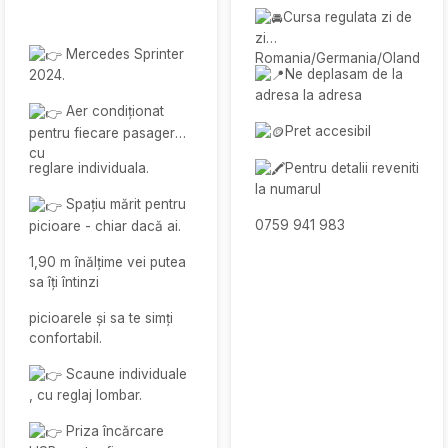
Cursa regulata zi de
zi
Mercedes Sprinter
Romania/Germania/Olanda/Bel
Ne deplasam de la
2024.
adresa la adresa
Aer condiționat
Pret accesibil
pentru fiecare pasager
cu
Pentru detalii reveniti
reglare individuala.
la numarul
Spațiu mărit pentru
0759 941 983
picioare - chiar dacă ai.
1,90 m înălțime vei putea
sa îți întinzi
picioarele și sa te simți
confortabil.
Scaune individuale
, cu reglaj lombar.
Priza încărcare