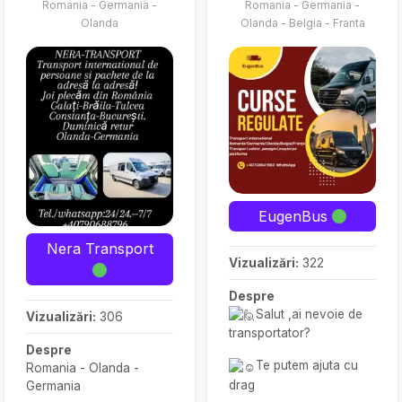
Romania - Germania -
Romania - Germania -
Olanda
Olanda - Belgia - Franta
EugenBus
Nera Transport
Vizualizări:
322
Despre
Salut ,ai nevoie de
Vizualizări:
306
transportator?
Despre
Te putem ajuta cu
Romania - Olanda -
drag
Germania