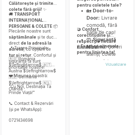
Călătorește și trimite
pentru coletele tale?
colete fără griji!
✨
🏡
Door-to-
🚚
TRANSPORT
Door:
Livrare
INTERNAȚIONAL
comodă, fără
PERSOANE & COLETE
📦
🤝 Confort,
Plecările noastre sunt
bătăi de cap!
corectitudine și
săptămânale
și te duc
🤲
Siguranță
respect pe fiecare
direct
de la adresă la
⭐ Exact ce ai nevoie
Maximă:
Șoferi
kilometru.
📍 Trasee Principale:
adresă
, cu opțiuni de
pentru liniștea ta!
atenți, colete
tur și retur
. Confortul și
🇷🇴 România
manipulate cu
siguranța ta sunt
Vizualizare
$\leftrightarrow$ 🇦🇹
prioritățile noastre!
mare grijă.
Austria $\leftrightarrow$
📲
Urmărire Live:
❤️ Misiunea noastră:
🇩🇪 Germania
Comunicare
$\leftrightarrow$ 🇳🇱
"Cu Noi, Destinația Ta
Olanda
constantă pe
Prinde Viață!"
WhatsApp - știi
📞 Contact & Rezervări
mereu unde este
(și pe WhatsApp):
coletul tău!
🚀
Livrare
0721434698
Rapidă:
Plecări
frecvente și timp