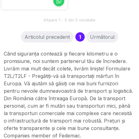
Afișare 1 - 5 din 5 rezultate
(current)
Articolul precedent
1
Următorul
Când siguranța contează și fiecare kilometru e o
promisiune, noi suntem partenerul tău de încredere.
Livrăm mai mult decât colete, livrăm liniște! Formulare
T2L/T2LF - Pregătiți-vă să transportați mărfuri în
Europa. Vă ajutăm să găsiți cei mai buni furnizori
pentru nevoile dumneavoastră de transport și logistică.
Din România către întreaga Europă. De la transport
personal, cum ar fi mutări sau transporturi mici, până
la transporturi comerciale mai complexe care necesită
o infrastructură de transport mai robustă. Prețuri și
oferte transparente și cele mai bune consultanțe.
Companies member of Fedemac.