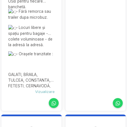
USB pentru fiecare
banchetă.
Fără remorca sau
trailer dupa microbuz.
Locuri libere și
spațiu pentru bagaje -
colete voluminoase - de
la adresă la adresă.
Orașele tranzitate :
GALATI, BRAILA,
TULCEA, CONSTANTA,
FETESTI, CERNAVODĂ,
SLOBOZIA, CALARASI,
Vizualizare
BUCURESTI, PITESTI,
RÂMNICU VÂLCEA, SIBIU,
SEBES, ALBA IULIA,
ORASTIE, DEVA, BRAD,
LUGOJ, TIMISOARA,
ARAD.