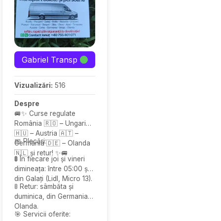
Gabriel Transp
Vizualizări:
516
Despre
🚐✨ Curse regulate
România 🇷🇴 – Ungaria
🇭🇺 – Austria 🇦🇹 –
📅 Plecări:
Germania 🇩🇪 – Olanda
🇳🇱 și retur! ✨🚐
🚦
În fiecare joi și vineri
dimineața: între 05:00 și 06:00,
din Galați (Lidl, Micro 13).
🚦 Retur: sâmbăta și
duminica, din Germania și
Olanda.
🎯 Servicii oferite: