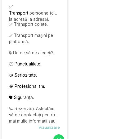
✅
Transport
persoane (de
la adresă la adresă).
✅ Transport colete.
✅ Transport mașini pe
platformă.
🔒 De ce să ne alegeți?
🕒 Punctualitate.
🤝 Seriozitate.
🎯 Profesionalism.
🛡️ Siguranță.
📞
Rezervări: Așteptăm
să ne contactați pentru
mai multe informații sau
pentru a face o
Vizualizare
rezervare! 😊